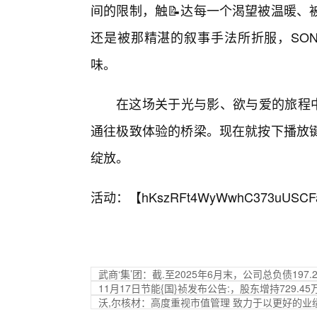
间的限制，触📝达每一个渴望被温暖、
还是被那精湛的叙事手法所折服，SON
味。
在这场关于光与影、欲与爱的旅程中
通往极致体验的桥梁。现在就按下播放
绽放。
活动：【
hKszRFt4WyWwhC373uUSCF
武商‘集’团：截.至2025年6月末，公司总负债197.
11月17日节能{国}祯发布公告:，股东增持729.45
沃,尔核材：高度重视市值管理 致力于以更好的业