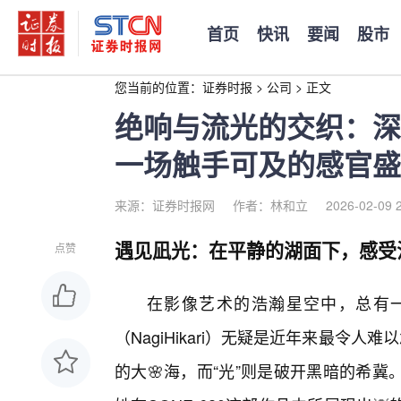
首页
快讯
要闻
股市
您当前的位置：
证券时报
>
公司
>
正文
绝响与流光的交织：深度
一场触手可及的感官盛
来源：证券时报网
作者：林和立
2026-02-09 
遇见凪光：在平静的湖面下，感受
点赞
在影像艺术的浩瀚星空中，总有一
（NagiHikari）无疑是近年来最令
的大🌸海，而“光”则是破开黑暗的希