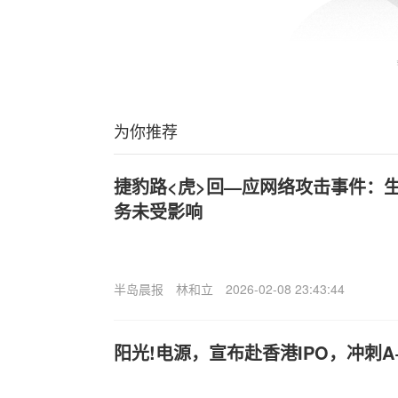
为你推荐
捷豹路<虎>回—应网络攻击事件：
务未受影响
半岛晨报
林和立
2026-02-08 23:43:44
阳光!电源，宣布赴香港IPO，冲刺A+