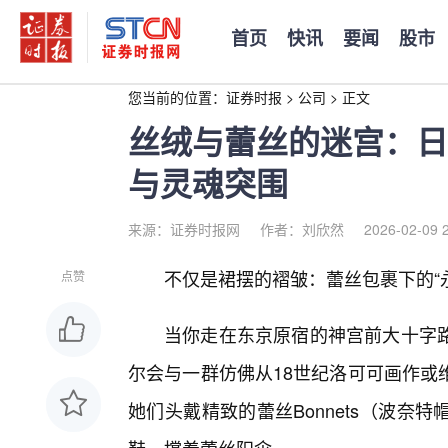
首页
快讯
要闻
股市
您当前的位置：
证券时报
>
公司
>
正文
丝绒与蕾丝的迷宫：日
与灵魂突围
来源：证券时报网
作者：刘欣然
2026-02-09 
不仅是裙摆的褶皱：蕾丝包裹下的“
点赞
当你走在东京原宿的神宫前大十字
尔会与一群仿佛从18世纪洛可可画作或
她们头戴精致的蕾丝Bonnets（波