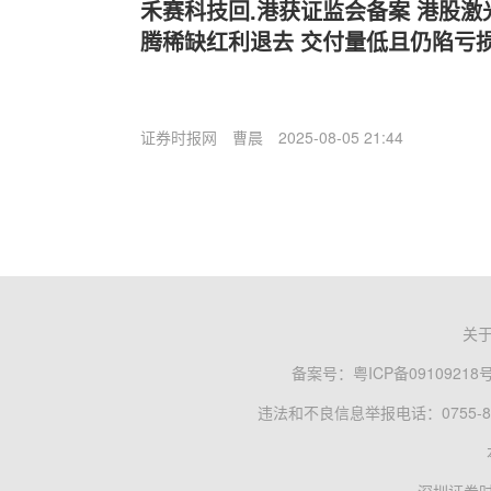
禾赛科技回.港获证监会备案 港股激
腾稀缺红利退去 交付量低且仍陷亏
证券时报网
曹晨
2025-08-05 21:44
关
备案号：
粤ICP备09109218
违法和不良信息举报电话：0755-83