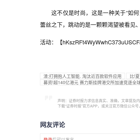
这不仅是时尚，这是一种关于“如何
蕾丝之下，跳动的是一颗颗渴望被看见、
活动：【
hKszRFt4WyWwhC373uUSCF
渣;打拥抱人工智能. 淘汰近百款软件应用
比!
募资!超140亿港元 赛力斯挂牌港交所加速竞逐全
声明：证券时报力求信息真实、准确，文章提及内
下载“证券时报”官方APP，或关注官方微信公众
网友评论
登录
后可以发言